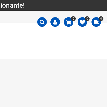
zionante!
0
0
0