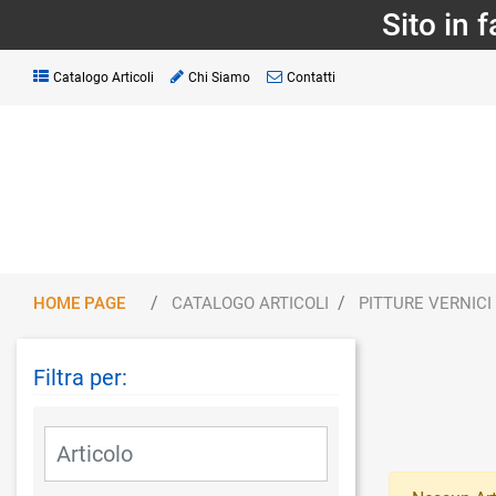
Sito in 
Catalogo Articoli
Chi Siamo
Contatti
HOME PAGE
CATALOGO ARTICOLI
PITTURE VERNICI
Filtra per:
La modifica di un filtro aggiorna automaticamente gli altri fil