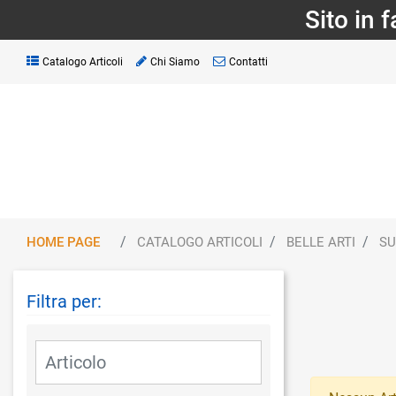
Sito in 
Catalogo Articoli
Chi Siamo
Contatti
HOME PAGE
CATALOGO ARTICOLI
BELLE ARTI
SU
Filtra per:
La modifica di un filtro aggiorna automaticamente gli altri fil