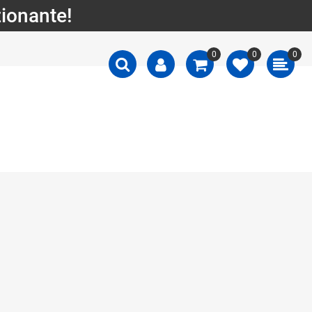
zionante!
0
0
0