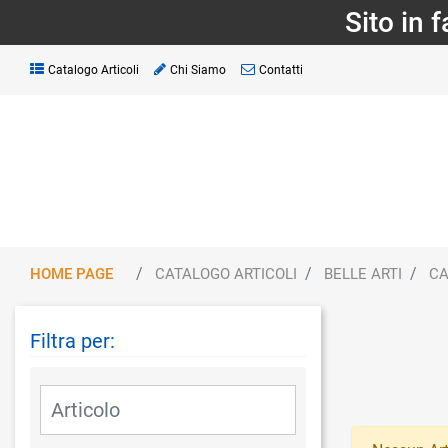
Sito in 
Catalogo Articoli
Chi Siamo
Contatti
HOME PAGE
CATALOGO ARTICOLI
BELLE ARTI
CA
Filtra per:
La modifica di un filtro aggiorna automaticamente gli altri fil