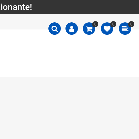
zionante!
0
0
0