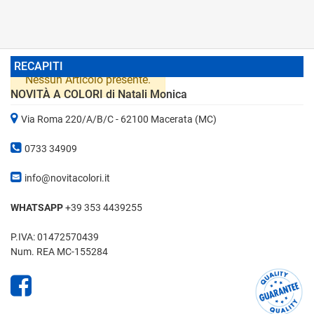
RECAPITI
Nessun Articolo presente.
NOVITÀ A COLORI di Natali Monica
Via Roma 220/A/B/C - 62100 Macerata (MC)
0733 34909
info@novitacolori.it
WHATSAPP
+39 353 4439255
P.IVA: 01472570439
Num. REA MC-155284
Facebook