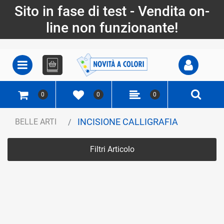
Sito in fase di test - Vendita on-
line non funzionante!
Open
Open menu
0
0
0
INCISIONE CALLIGRAFIA
BELLE ARTI
Filtri Articolo