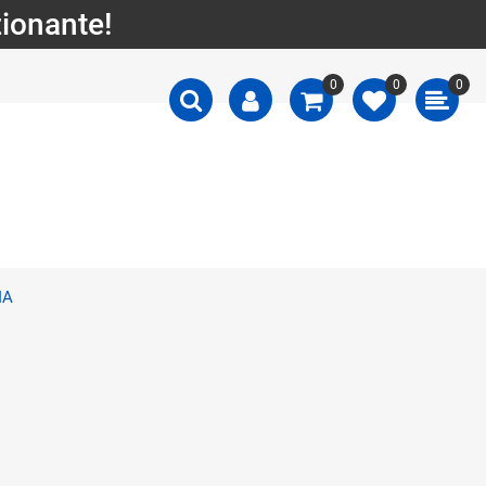
zionante!
0
0
0
IA