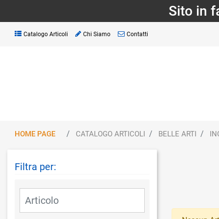
Sito in 
Catalogo Articoli
Chi Siamo
Contatti
HOME PAGE
CATALOGO ARTICOLI
BELLE ARTI
IN
Filtra per:
La modifica di un filtro aggiorna automaticamente gli altri fil