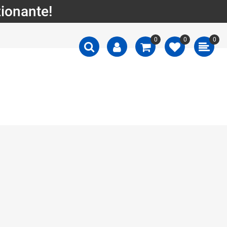
zionante!
0
0
0