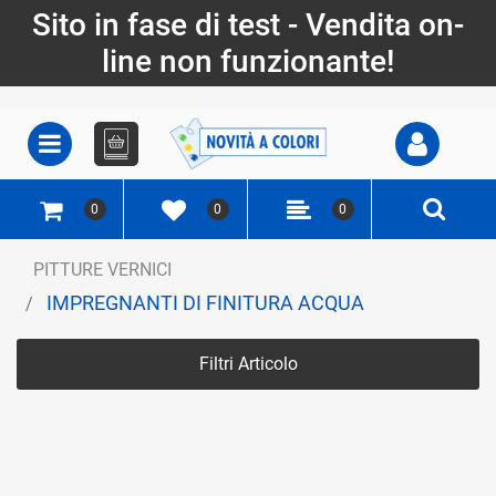
Sito in fase di test - Vendita on-
line non funzionante!
Open
Open menu
0
0
0
PITTURE VERNICI
IMPREGNANTI DI FINITURA ACQUA
Filtri Articolo