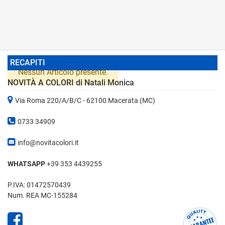
RECAPITI
Nessun Articolo presente.
NOVITÀ A COLORI di Natali Monica
Via Roma 220/A/B/C - 62100 Macerata (MC)
0733 34909
info@novitacolori.it
WHATSAPP
+39 353 4439255
P.IVA: 01472570439
Num. REA MC-155284
Facebook