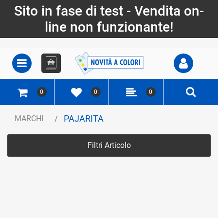
Sito in fase di test - Vendita on-
line non funzionante!
Open
Open menu
0
0
0
PAJARITA
MARCHI
Filtri Articolo