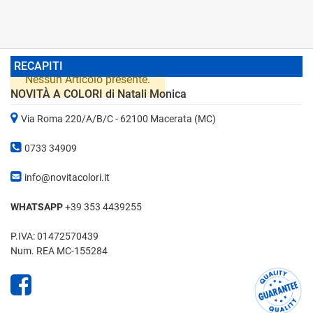
RECAPITI
Nessun Articolo presente.
NOVITÀ A COLORI di Natali Monica
Via Roma 220/A/B/C - 62100 Macerata (MC)
0733 34909
info@novitacolori.it
WHATSAPP
+39 353 4439255
P.IVA: 01472570439
Num. REA MC-155284
Facebook