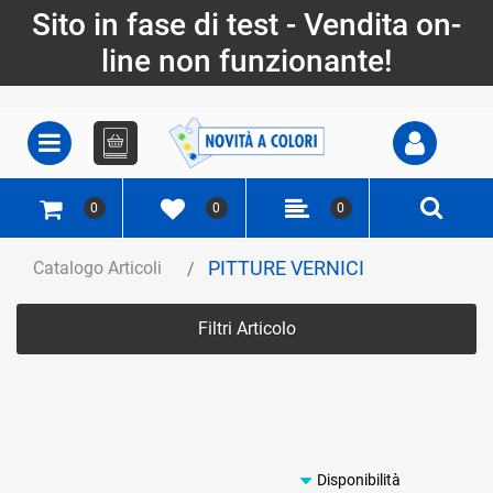
Sito in fase di test - Vendita on-
line non funzionante!
Open
Open menu
0
0
0
PITTURE VERNICI
Catalogo Articoli
Filtri Articolo