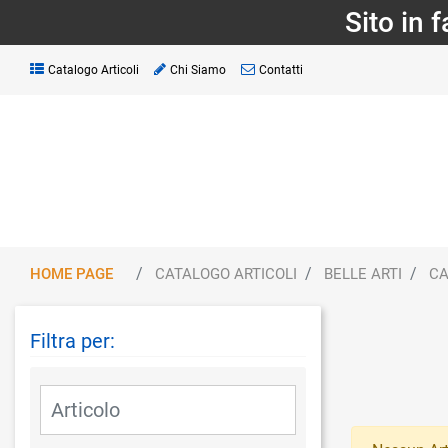
Sito in 
Catalogo Articoli
Chi Siamo
Contatti
HOME PAGE
CATALOGO ARTICOLI
BELLE ARTI
CA
Filtra per:
La modifica di un filtro aggiorna automaticamente gli altri fil