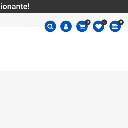
zionante!
0
0
0