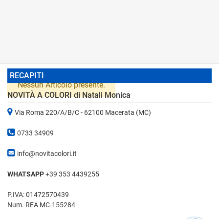
RECAPITI
Nessun Articolo presente.
NOVITÀ A COLORI di Natali Monica
Via Roma 220/A/B/C - 62100 Macerata (MC)
0733 34909
info@novitacolori.it
WHATSAPP
+39 353 4439255
P.IVA: 01472570439
Num. REA MC-155284