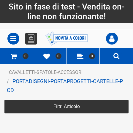
Sito in fase di test - Vendita on-
line non funzionante!
Open
Open menu
0
0
0
CAVALLETTI-SPATOLE-ACCESSORI
PORTADISEGNI-PORTAPROGETTI-CARTELLE-P
CD
Filtri Articolo