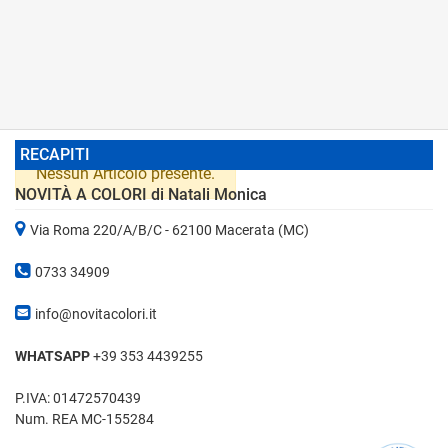
RECAPITI
Nessun Articolo presente.
NOVITÀ A COLORI di Natali Monica
Via Roma 220/A/B/C - 62100 Macerata (MC)
0733 34909
info@novitacolori.it
WHATSAPP
+39 353 4439255
P.IVA: 01472570439
Num. REA MC-155284