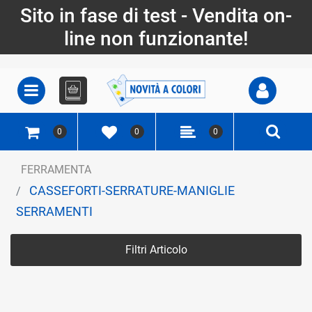
Sito in fase di test - Vendita on-
line non funzionante!
Open
Open menu
0
0
0
FERRAMENTA
CASSEFORTI-SERRATURE-MANIGLIE
SERRAMENTI
Filtri Articolo