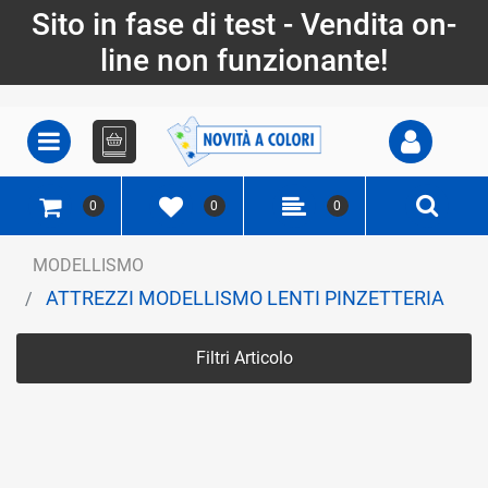
Sito in fase di test - Vendita on-
line non funzionante!
Open
Open menu
0
0
0
MODELLISMO
ATTREZZI MODELLISMO LENTI PINZETTERIA
Filtri Articolo