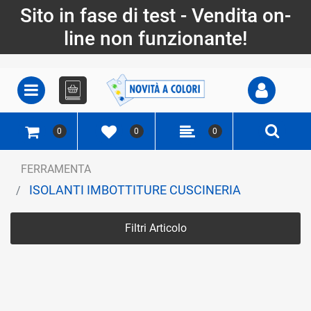
Sito in fase di test - Vendita on-
line non funzionante!
Open
Open menu
0
0
0
FERRAMENTA
ISOLANTI IMBOTTITURE CUSCINERIA
Filtri Articolo