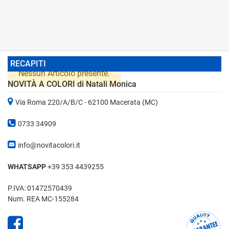
RECAPITI
Nessun Articolo presente.
NOVITÀ A COLORI di Natali Monica
Via Roma 220/A/B/C - 62100 Macerata (MC)
0733 34909
info@novitacolori.it
WHATSAPP
+39 353 4439255
P.IVA: 01472570439
Num. REA MC-155284
Facebook