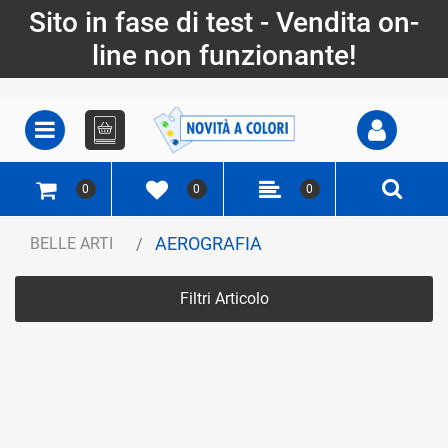
Sito in fase di test - Vendita on-
line non funzionante!
Open
Open menu
0
0
0
AEROGRAFIA
BELLE ARTI
Filtri Articolo