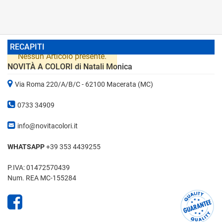
RECAPITI
Nessun Articolo presente.
NOVITÀ A COLORI di Natali Monica
Via Roma 220/A/B/C - 62100 Macerata (MC)
0733 34909
info@novitacolori.it
WHATSAPP
+39 353 4439255
P.IVA: 01472570439
Num. REA MC-155284
Facebook