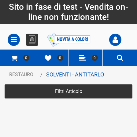
Sito in fase di test - Vendita on-
line non funzionante!
Open
Open menu
0
0
0
SOLVENTI - ANTITARLO
RESTAURO
Filtri Articolo