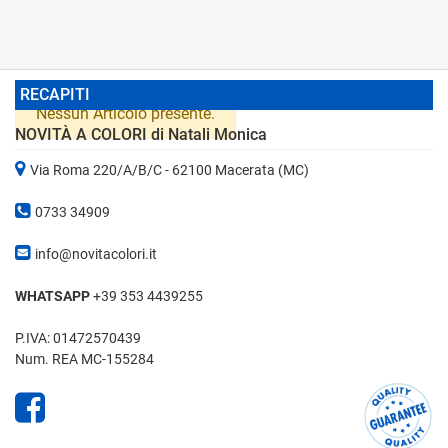
RECAPITI
Nessun Articolo presente.
NOVITÀ A COLORI di Natali Monica
Via Roma 220/A/B/C - 62100 Macerata (MC)
0733 34909
info@novitacolori.it
WHATSAPP
+39 353 4439255
P.IVA: 01472570439
Num. REA MC-155284
Facebook