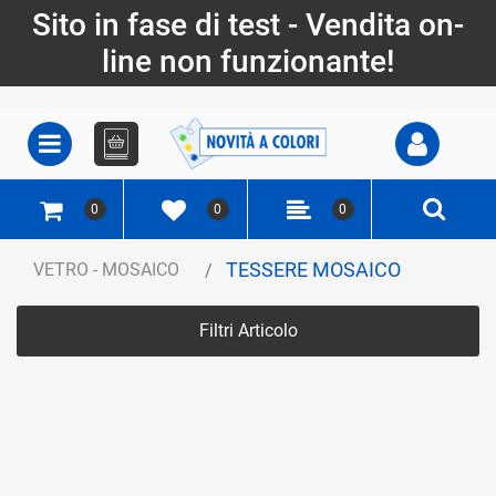
Sito in fase di test - Vendita on-
line non funzionante!
Open
Open menu
0
0
0
TESSERE MOSAICO
VETRO - MOSAICO
Filtri Articolo