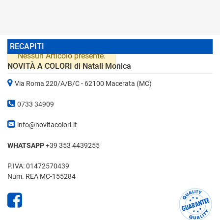
RECAPITI
Nessun Articolo presente.
NOVITÀ A COLORI di Natali Monica
Via Roma 220/A/B/C - 62100 Macerata (MC)
0733 34909
info@novitacolori.it
WHATSAPP
+39 353 4439255
P.IVA: 01472570439
Num. REA MC-155284
Facebook