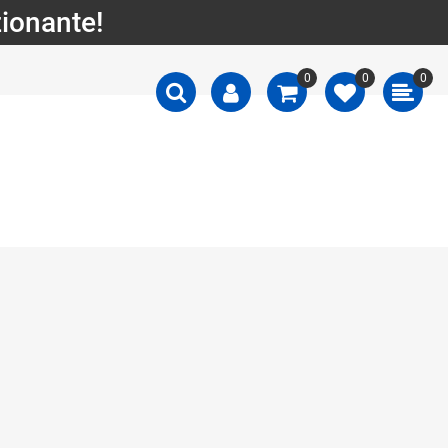
zionante!
0
0
0