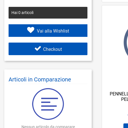
Hai
0
articoli
Vai alla Wishlist
Checkout
Articoli in Comparazione
PENNELL
PE
Nessun articolo da comparare