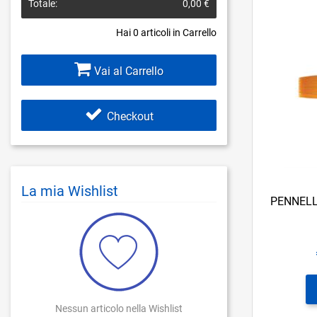
Totale:
0,00 €
Hai
0
articoli in Carrello
Vai al Carrello
Checkout
La mia Wishlist
PENNELL
Nessun articolo nella Wishlist