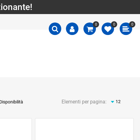
zionante!
0
0
0
Elementi per pagina: