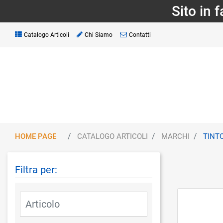
Sito in 
Catalogo Articoli
Chi Siamo
Contatti
HOME PAGE
CATALOGO ARTICOLI
MARCHI
TINT
Filtra per:
La modifica di un filtro aggiorna automaticamente gli altri fil